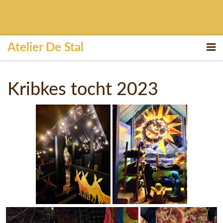
Atelier De Stal
Togg
navi
Kribkes tocht 2023