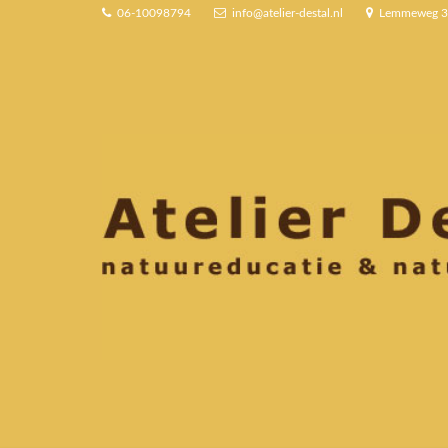
06-10098794
info@atelier-destal.nl
Lemmeweg 3